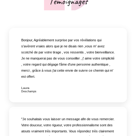
Témoignages
Bonjour, Agréablement surprise par vos révélations qui
s'avèrent vraies alors que je ne disais rien ,vous m' avez
scotché de par votre tirage , vos ressentis , votre bienveillance.
Je ne manquerai pas de vous conseiller , j' aime votre simplicité
, votre regard qui dégage l'âme d'une personne authentique ,
merci , grâce à vous j'ai cette envie de suivre ce chemin qui m'
est offert.
Laura
Deschamps
"Je souhaitais vous laisser un message afin de vous remercier.
Votre douceur, votre rigueur, votre professionnalisme sont des
atouts vraiment très importants. Vous répondez très clairement