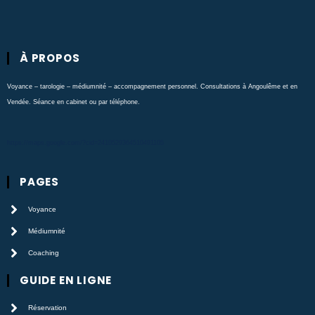
À PROPOS
Voyance – tarologie – médiumnité – accompagnement personnel. Consultations à Angoulême et en
Vendée. Séance en cabinet ou par téléphone.
https://maps.google.com/?cid=2410529364510491105
PAGES
Voyance
Médiumnité
Coaching
GUIDE EN LIGNE
Réservation